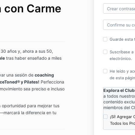
a con Carme
Guarde esta t
 30 años y, ahora a sus 50,
Suscríbase a 
ble
tras haber enseñado a miles
electrónico.
He leído y ac
var una sesión de
coaching
de esta págin
ceToned® y Pilates!
Perfecciona
movimiento sea preciso e incluso
Explora el Clu
a todos nuestr
contenido exclus
oportunidad para mejorar tus
miembros del Cl
—marcará la diferencia en tu
¡Sí! Agregar
Todos los Pr