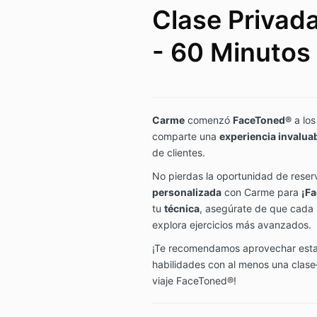
Clase Privad
- 60 Minutos
Carme
comenzó
FaceToned®
a los
comparte una
experiencia invalua
de clientes.
No pierdas la oportunidad de reser
personalizada
con Carme para
¡
Fa
tu
técnica
, asegúrate de que cada 
explora ejercicios más avanzados.
¡Te recomendamos aprovechar esta 
habilidades con al menos una clase
viaje FaceToned®!