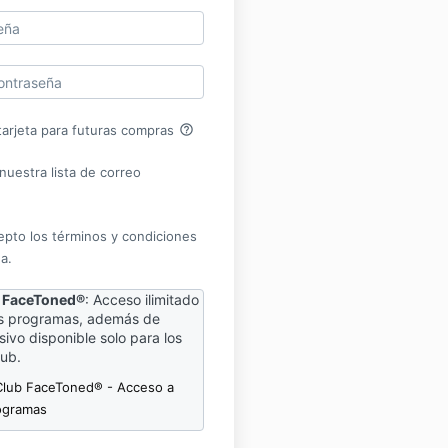
help_outline
arjeta para futuras compras
nuestra lista de correo
epto los términos y condiciones
a.
b FaceToned®
: Acceso ilimitado
os programas, además de
ivo disponible solo para los
ub.
 Club FaceToned® - Acceso a
ogramas