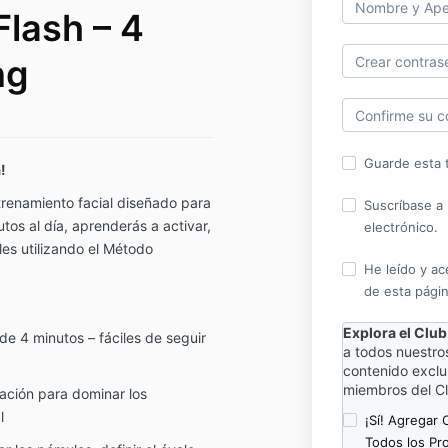
lash – 4
ng
Guarde esta t
!
renamiento facial diseñado para
Suscríbase a 
os al día, aprenderás a activar,
electrónico.
ales utilizando el Método
He leído y ac
de esta págin
Explora el Clu
e 4 minutos – fáciles de seguir
a todos nuestr
contenido exclus
miembros del Cl
ación para dominar los
l
¡Sí! Agregar
Todos los Pr