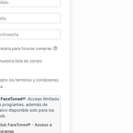
help_outline
arjeta para futuras compras
nuestra lista de correo
epto los términos y condiciones
a.
b FaceToned®
:
A
cceso ilimitado
os programas, además de
ivo disponible solo para los
ub.
 Club FaceToned® - Acceso a
ogramas